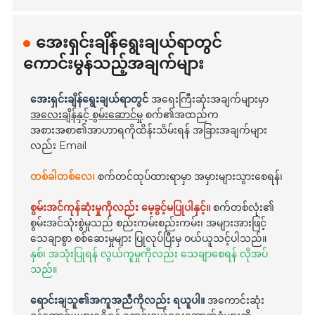
အေးရှင်းချိန်ရွေးချယ်ရာတွင်
ကောင်းမွန်သည့်အချက်များ
အေးရှင်းချိန်ရွေးချယ်ရာတွင်
အရေးကြီးဆုံးအချက်များမှာ
အလေးချိန်နှင့် စွမ်းဆောင်မှု
စက်၏အထည်က
အစားအစာ၏အာဟာရကိုထိန်းသိမ်းရန် အခြားအချက်များ
လည်း Email
တစ်ခါတစ်လေ၊
စက်တင်ထုပ်ထားရာမှာ အမှားများသွားစေရန်၊
စွမ်းအင်ကုန်ဆုံးမှုကိုလည်း မေ့ခွင့်မပြုပါနှင့်။
စက်တစ်လုံး၏
စွမ်းအင်သုံးစွဲမှုသည် စည်းကမ်းစည်းကမ်း၊ အများအားဖြင့်
သေချာစွာ စစ်ဆေးမှုများ ပြုလုပ်ပြီးမှ ဝယ်ယူသင့်ပါသည်။
နှစ်၊ အသုံးပြုရန် လွယ်ကူမှုကိုလည်း သေချာစေရန် လိုအပ်
သည်။
ရောင်းချသူ၏အကူအညီကိုလည်း ရယူပါ။
အကောင်းဆုံး