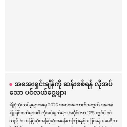
အအေးရှင်းချိန်ကို ဆန်းစစ်ရန် လိုအပ်
သော ပင်လယ်ငွေ့များ
ခြုံငုံသုံးသပ်မှုများအရ၊ 2026 အစားအသောက်အတွက် အအေး
ဖြူခြင်းစက်များ၏ လိုအပ်ချက်များ အပိုင်းလာ 16% တွင်ပါဝင်
သည် % အမြင့်ဆုံးအမြင့်ဆုံးအခန်းကကြားနှင့်အဖြစ်မှန်အမေရိက