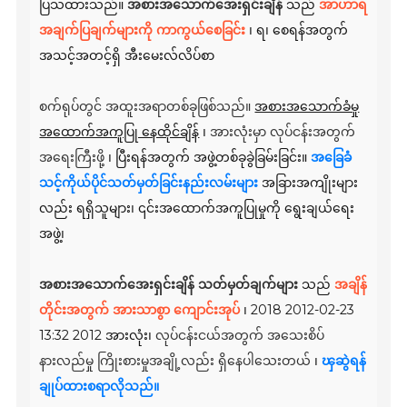
ပြသထားသည်။
အစားအသောက်အေးရှင်းချိန်
သည်
အာဟာရ
အချက်ပြချက်များကို ကာကွယ်စေခြင်း
၊ ရ၊ စေရန်အတွက်
အသင့်အတင့်ရှိ အီးမေးလ်လိပ်စာ
စက်ရုပ်တွင် အထူးအရာတစ်ခုဖြစ်သည်။
အစားအသောက်ခံမှု
အထောက်အကူပြု နေထိုင်ချိန်
၊
အားလုံးမှာ လုပ်ငန်းအတွက်
အရေးကြီးဖို့
၊ ပြီးရန်အတွက် အဖွဲ့တစ်ခုခွဲခြမ်းခြင်း။
အခြေခံ
သင့်ကိုယ်ပိုင်သတ်မှတ်ခြင်းနည်းလမ်းများ
အခြားအကျိုးများ
လည်း ရရှိသူများ၊ ၎င်းအထောက်အကူပြုမှုကို ရွေးချယ်ရေး
အဖွဲ့၊
အစားအသောက်အေးရှင်းချိန် သတ်မှတ်ချက်များ
သည်
အချိန်
တိုင်းအတွက် အားသာစွာ ကျောင်းအုပ်
၊ 2018 2012-02-23
13:32 2012 အားလုံး၊
လုပ်ငန်းငယ်အတွက် အသေးစိပ်
နားလည်မှု ကြိုးစားမှုအချို့လည်း ရှိနေပါသေးတယ်
၊
ၾဆွဲရန်
ချုပ်ထားစရာလိုသည်။