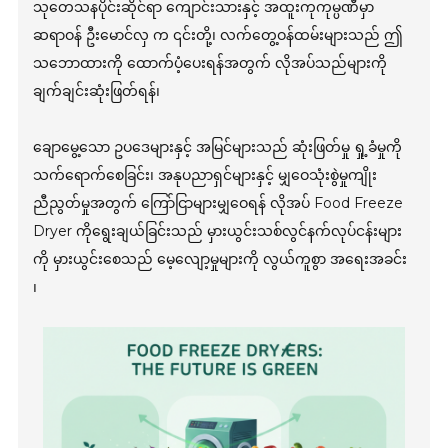
သုတေသနပိုင်းဆိုင်ရာ ကျောင်းသားနှင့် အထူးကုကုမ္ပဏီမှာ
ဆရာဝန် ဦးမောင်လှ က ၎င်းတို့၊ လက်တွေ့ဝန်ထမ်းများသည် ဤ
သဘောထားကို ထောက်ပံ့ပေးရန်အတွက် လိုအပ်သည်များကို
ချက်ချင်းဆုံးဖြတ်ရန်၊
ချောမွေ့သော ဥပဒေများနှင့် အမြင်များသည် ဆုံးဖြတ်မှု ရှု့ခံမှုကို
သက်ရောက်စေခြင်း၊ အနုပညာရှင်များနှင့် မျှဝေသုံးစွဲမှုကျိုး
ညီညွတ်မှုအတွက် ကြော်ငြာများမျှဝေရန် လိုအပ် Food Freeze
Dryer ကိုရွေးချယ်ခြင်းသည် မှားယွင်းသစ်လွင်နက်လုပ်ငန်းများ
ကို မှားယွင်းစေသည် မေ့လျော့မှုများကို လွယ်ကူစွာ အရေးအခင်း
၊