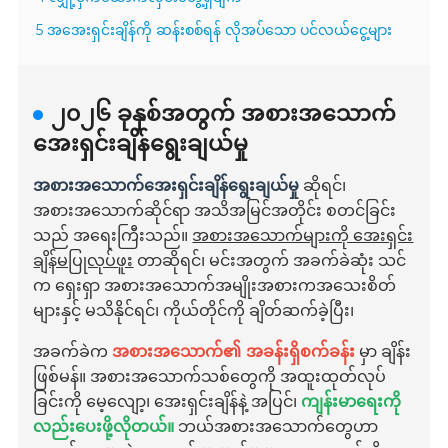
5 အအေးရှင်းချိန်ကို ဆန်းစစ်ရန် လိုအပ်သော ပင်လယ်ငွေ့များ
၂၀၂၆ ခုနှစ်အတွက် အစားအသောက်
အေးရှင်းချိန်ရွေးချယ်မှု
အစားအသောက်အေးရှင်းချိန်ရွေးချယ်မှု
ဆိုရင်၊
အစားအသောက်ဆိုင်ရာ အသိအမြင်အတိုင်း စတင်ခြင်း
သည် အရေးကြီးသည်။
အစားအသောက်များကို အေးရှင်း
ချိန်မပြုလုပ်ဖူး
တာဆိုရင်၊ မင်းအတွက် အခက်ခဲဆုံး သင်
က ရှေးရှာ အစားအသောက်အမျိုးအစားကအသေးစိတ်
များနှင့် မသိနိုင်ရင်၊ ကိုယ်တိုင်ကို ချိတ်ဆက်ခဲ့ပြီး၊
အခက်ခဲက
အစားအသောက်၏ အခန်းရှိစက်ခန်း
မှာ ချိန်း
ဖြစ်မန်။ အစားအသောက်သစ်တွေကို အထူးထုတ်လုပ်
ခြင်းကို မေ့လျော့၊ အေးရှင်းချိန်နဲ့ အပြင်၊
ကျန်းမာရေးကို
လည်းပေးဖို့လိုတယ်။
ဘယ်အစားအသောက်တွေဟာ