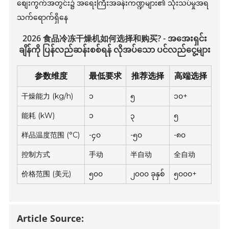
စျေးကွက်အတွင်း၌ အရေးကြီးအခန်းကဏ္ဍများ၏ သုံးသပ်မှုအရ
သက်ရောက်ရှိနေ
2026 食品冷冻干燥机如何选择和购买? - အအေးရှင်း
ချိန်ကို ပြန်လည်ဆန်းစစ်ရန် လိုအပ်သော ပင်လည်ငွေ့များ
参数维度
最低要求
推荐选择
高端选择
干燥能力 (kg/h)
၁
၅
၁၀+
能耗 (kW)
၁
၃
၅
样品温度范围 (°C)
-၄၀
-၅၀
-၈၀
控制方式
手动
半自动
全自动
价格范围 (美元)
၅၀၀
၂၀၀၀ ခုနှစ်
၅၀၀၀+
Article Source: