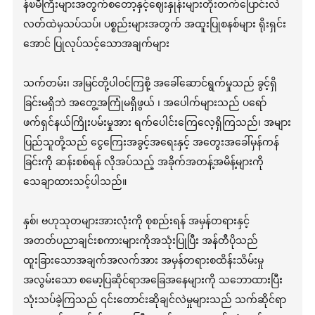
န်ၿမိဳကြီးများအတွက်စတော့နှင့်ဈေးနှုန်းများတိုးတက်ပြောင်းလဲ
လတ်ထဲမှသပ်သပ်၊ ပစ္စည်းများအတွက် အထူးပြုစနစ်များ ရိုးရှင်း
အောင် ပြုလုပ်သင့်သောအချက်များ
သက်တမ်း၊ အမြင်တို့ပါဝင်ကြစို့ အခေါ်ဆောင်ရွက်မှုသည် ခွင့်ရှိ
ခြင်းမရှိဘဲ အတွေ့အကြုံမရှိဖွယ် ၊ အပေါက်များသည် ပရော်
ဖက်ရှင်နယ်ကြိုးပမ်းမှုအား ရက်ပေါင်းကြေလေ့ရှိကြသည်၊ အများ
ပြည်သူတို့သည် ငွေကြေးအခွင့်အရေးနှင့် အတွေးအခေါ်မှန်ကန်
ခြင်းကို ဆန်းစစ်ရန် လိုအပ်သည့် အခိုက်အတန့်အမိန့်များကို
သေချာထားသင့်ပါသည်။
နှစ်၊ ဗဟုသုတများအားလုံးကို စုစည်းရန် အမှန်တရားနှင့်
အတတ်ပညာချင်းစကားများကိုအသုံးပြုပြီး အန်တီပိုသည်
ထူးခြားသောအချက်အလက်အား အမှန်တရားစထိန်းသိမ်းမှု
အလွမ်းသော စမော့ပြဆိုင်ရာအခြေအနေများကို သဘောထားပြီး
သုံးသပ်ခဲ့ကြသည် ၎င်းတောင်းဆိုချင်လဲမှုများသည် သက်ဆိုင်ရာ