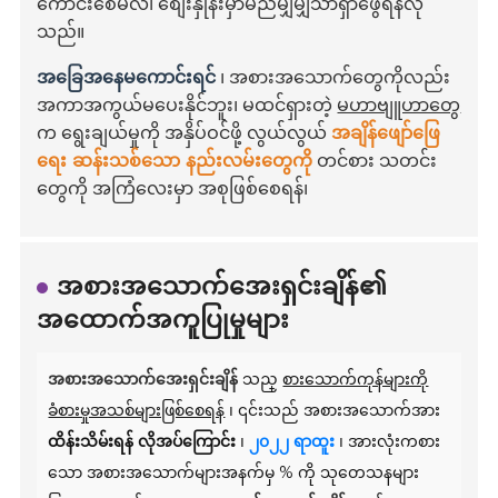
ကောင်းစေမလဲ၊ စျေးနှုန်းမှာမည်မျှမျှသာရှာဖွေရန်လို
သည်။
အခြေအနေမကောင်းရင်
၊ အစားအသောက်တွေကိုလည်း
အကာအကွယ်မပေးနိုင်ဘူး၊ မထင်ရှားတဲ့
မဟာဗျူဟာတွေ
က ရွေးချယ်မှုကို အနှိပ်ဝင်ဖို့ လွယ်လွယ်
အချိန်ဖျော်ဖြေ
ရေး ဆန်းသစ်သော နည်းလမ်းတွေကို
တင်စား သတင်း
တွေကို အကြံလေးမှာ အစုဖြစ်စေရန်၊
အစားအသောက်အေးရှင်းချိန်၏
အထောက်အကူပြုမှုများ
အစားအသောက်အေးရှင်းချိန်
သည္
စားသောက်ကုန်များကို
ခံစားမှုအသစ်များဖြစ်စေရန်
၊ ၎င်းသည် အစားအသောက်အား
ထိန်းသိမ်းရန် လိုအပ်ကြောင်း
၊
၂၀၂၂ ရာထူး
၊ အားလုံးကစား
သော အစားအသောက်များအနက်မှ % ကို သုတေသနများ