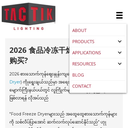
ABOUT
PRODUCTS
2026 食品冷冻干燥机如何选择和
APPLICATIONS
购买?
RESOURCES
2026 စားသောက်ကုန်ဈေးနှုန်းကျပွေတာစက် (
Food Freeze
BLOG
Dryer
) ကိုုရွေးချယ်သည်မှာ အရေးကြီးသောဆုံးဖြတ်ချက်တစ်ခု၊
CONTACT
မျောက်ကြီးနယ်ပယ်တွင် လူကြိုက်များသော ကုန်ပစ္စည်းများ
ဖြစ်လာရန် လိုအပ်သည်
"Food Freeze Dryerများသည် အထွေထွေစားသောက်ကုန်များ
ကို သစ်လိပ်ပြာအောင် ဆက်လက်လုပ်ဆောင်နိုင်သည်" ဟုု