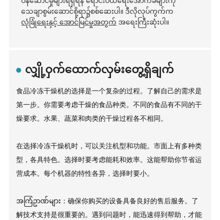
ဝန်ဆောင်မှုများရရှိရန် ရောင်းဝယ်ရေးအောက်ခံများကို
သေချာစွမ်းဆောင်စို့ရာ၌စစ်ဆေးပါ။ ဒီလိုလုပ်ကွက်က
လုံခြုံရေးနှင့် အောင်မြင်မှုအတွက်
အရေးကြီးဆုံးပါ။
လျှို့ဝှက်ထောက်လှမ်းတွေ့ရှိချက်
食品冷冻干燥机的选择是一个复杂的过程。了解自己的需求是
第一步。你需要考虑干燥的食品种类。不同的食品有不同的干
燥要求。水果、蔬菜和肉类的干燥过程各不相同。
在选择冷冻干燥机时，可以关注机型和功能。市面上有多种类
型，各具特色。选择时要考虑能耗和效率。这能帮助你节省运
营成本。每个机器的特性各异，选择时要小。
အကြံဥာဏ်များ：确保你购买的设备具备良好的售后服务。了
解技术支持是很重要的。遇到问题时，能迅速得到帮助，才能