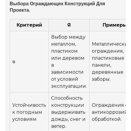
Выбора Ограждающих Конструкций Для
Проекта.
Критерий
Я
Примеры
Выбор между
металлом,
Металлически
пластиком
ограждения,
или деревом
пластиковые
в
в
панели,
зависимости
деревянные
от условий
заборы.
эксплуатации.
Способность
Устойчивость
конструкции
Ограждения с
к погодным
выдерживать
антикоррозий
условиям
дождь, снег и
обработкой.
ветер.